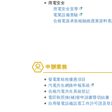
用電安全
導
用電安全宣導
電業設備查驗
合格電器承裝檢驗維護業資料
申
申辦業務
辦
業
發電業租稅優惠項目
務
汽電共生網路申報系統
合格汽電共生系統登記
電匠執照換(補)發申請書暨切結書
自用發電設備設置工作許可證及登