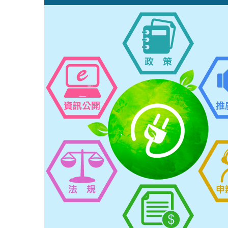
跳
:::
到
主
要
內
容