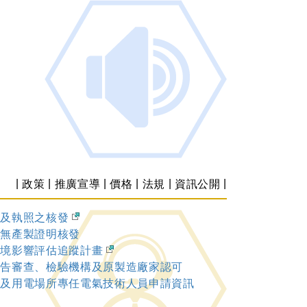
|
|
|
|
|
|
政策
推廣宣導
價格
法規
資訊公開
可及執照之核發
內無產製證明核發
環境影響評估追蹤計畫
報告審查、檢驗機構及原製造廠家認可
業及用電場所專任電氣技術人員申請資訊