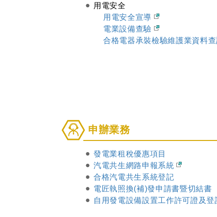
用電安全
導
用電安全宣導
電業設備查驗
合格電器承裝檢驗維護業資料
申
申辦業務
辦
業
發電業租稅優惠項目
務
汽電共生網路申報系統
合格汽電共生系統登記
電匠執照換(補)發申請書暨切結書
自用發電設備設置工作許可證及登