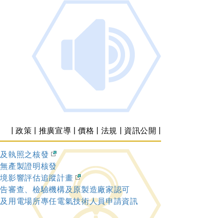
|
|
|
|
|
|
政策
推廣宣導
價格
法規
資訊公開
可及執照之核發
內無產製證明核發
環境影響評估追蹤計畫
報告審查、檢驗機構及原製造廠家認可
業及用電場所專任電氣技術人員申請資訊