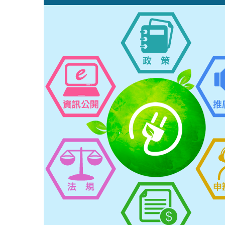
跳
:::
到
主
要
內
容