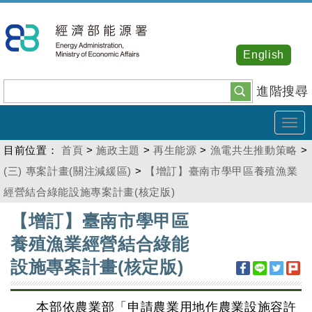
跳
到
主
English
要
內
進階搜尋
容
Tog
navi
目前位置：
首頁
>
施政主題
>
再生能源
>
漁電共生推動策略
>
(三) 專案計畫(關注減緩區)
>
【增訂】臺南市學甲區養殖漁業
經營結合綠能設施專案計畫(核定版)
:::
【增訂】臺南市學甲區
養殖漁業經營結合綠能
設施專案計畫(核定版)
本部依農業部「申請農業用地作農業設施容許