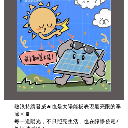
熱浪持續發威🔥也是太陽能板表現最亮眼的季
節🔆🔋
每一道陽光，不只照亮生活，也在靜靜發電⚡