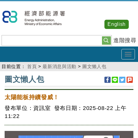
跳
到
主
English
要
內
進階搜尋
容
Tog
navi
目前位置：
首頁
>
最新消息與活動
>
圖文懶人包
:::
圖文懶人包
太陽能板持續發威！
發布單位：資訊室 發布日期：2025-08-22
上午
11:22