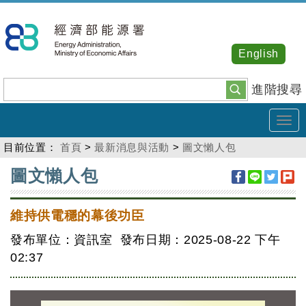
跳
到
主
English
要
內
進階搜尋
容
Tog
navi
目前位置：
首頁
>
最新消息與活動
>
圖文懶人包
:::
圖文懶人包
維持供電穩的幕後功臣
發布單位：資訊室 發布日期：2025-08-22
下午
02:37