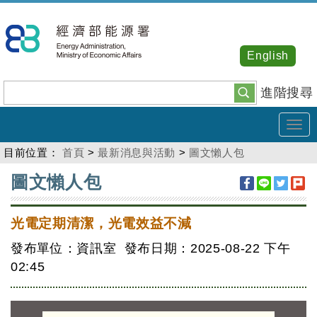
跳
到
主
English
要
內
進階搜尋
容
Tog
navi
目前位置：
首頁
>
最新消息與活動
>
圖文懶人包
:::
圖文懶人包
光電定期清潔，光電效益不減
發布單位：資訊室 發布日期：2025-08-22
下午
02:45