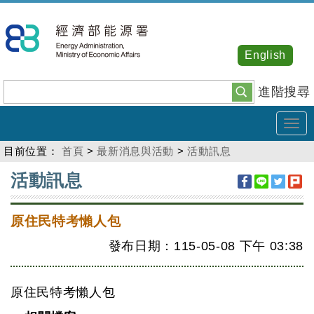
跳
到
主
English
要
內
進階搜尋
容
Tog
navi
目前位置：
首頁
>
最新消息與活動
>
活動訊息
:::
活動訊息
原住民特考懶人包
發布日期：115-05-08
下午
03:38
原住民特考懶人包