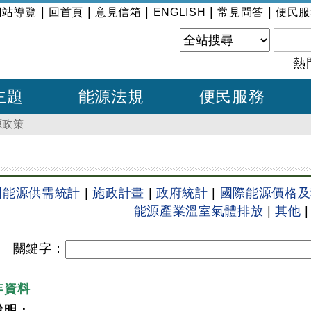
|
|
|
|
|
網站導覽
回首頁
意見信箱
ENGLISH
常見問答
便民服
熱
主題
能源法規
便民服務
源政策
國能源供需統計
|
施政計畫
|
政府統計
|
國際能源價格及
能源產業溫室氣體排放
|
其他
|
關鍵字
：
年資料
說明：