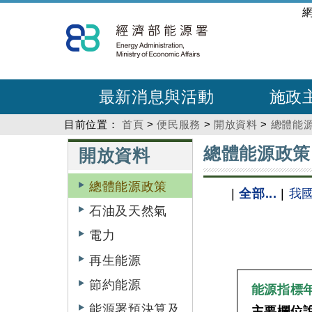
跳
:::
到
主
要
內
最新消息與活動
施政
容
目前位置：
首頁
>
便民服務
>
開放資料
>
總體能
:::
:::
總體能源政策
開放資料
總體能源政策
|
全部...
|
我
石油及天然氣
電力
再生能源
節約能源
能源指標
能源署預決算及
主要欄位