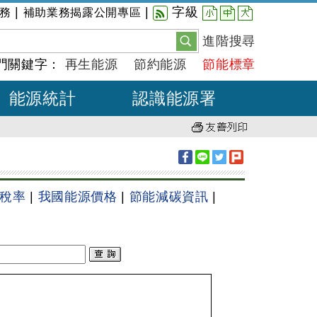
小
中
大
|
|
字級
務
補助業務揭露公開專區
進階搜尋
門關鍵字：
再生能源
節約能源
節能標章
能源統計
認識能源署
稅率
|
我國能源價格
|
節能減碳資訊
|