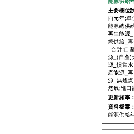
能源供給
主要欄位
西元年;單
能源總供給
再生能源_
總供給_再
_合計;自
源_(自產
源_慣常水
產能源_再
源_無煙煤
然氣;進口
更新頻率
資料檔案
能源供給年資