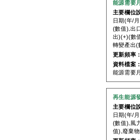
能源需要
主要欄位
日期(年/月
(數值),出
出)(+)(
轉變產出(數
更新頻率
資料檔案
能源需要月資
再生能源
主要欄位
日期(年/
(數值),風
值),廢棄物