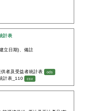
統計表
te(建立日期)、備註
提供者及受益者統計表
ods
計表_110
csv