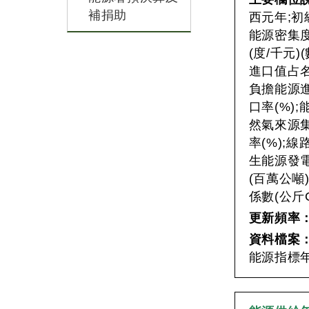
補捐助
西元年;初
能源密集度
(度/千元
進口值占名
負擔能源進
口率(%)
然氣來源集
率(%);
生能源發電
(百萬公噸
係數(公斤C
更新頻率
資料檔案
能源指標年資