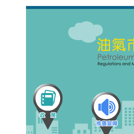
跳
:::
到
主
要
內
容