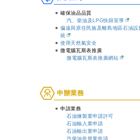
廣
宣
確保油品品質
導
汽、柴油及LPG快篩宣導
偏遠與原住民族及離島地區石油設
統
使用天然氣安全
微電腦瓦斯表推廣
微電腦瓦斯表推廣網站
申
申辦業務
辦
業
申請業務
務
石油煉製業申請許可
石油輸入業申請
石油輸出業申請
汽柴油批發業申請