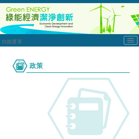
跳
:::
到
主
要
內
Tog
容
功能選單
nav
政
政策
策