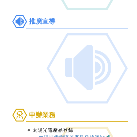
推
推廣宣導
廣
宣
導
申
申辦業務
辦
業
太陽光電產品登錄
務