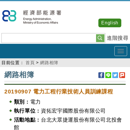
跳
到
主
English
要
內
進階搜尋
容
Tog
navi
目前位置：
首頁
>
網路相簿
:::
網路相簿
20190907 電力工程行業技術人員訓練課程
類別：
電力
執行單位：
資拓宏宇國際股份有限公司
活動地點：
台北大眾捷運股份有限公司北投會
館