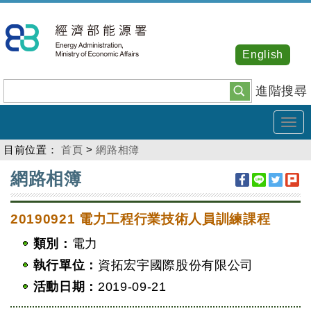
跳
到
主
English
要
內
進階搜尋
容
Tog
navi
目前位置：
首頁
>
網路相簿
:::
網路相簿
20190921 電力工程行業技術人員訓練課程
類別：
電力
執行單位：
資拓宏宇國際股份有限公司
活動日期：
2019-09-21