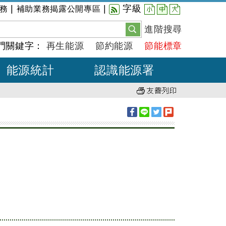
小
中
大
|
|
字級
務
補助業務揭露公開專區
進階搜尋
門關鍵字：
再生能源
節約能源
節能標章
能源統計
認識能源署