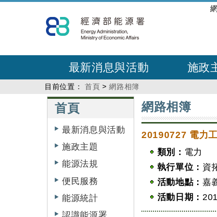
跳
:::
到
主
要
內
最新消息與活動
施政
容
目前位置：
首頁
>
網路相簿
:::
:::
網路相簿
首頁
最新消息與活動
20190727 
施政主題
類別：
電力
能源法規
執行單位：
資
便民服務
活動地點：
嘉
活動日期：
201
能源統計
認識能源署