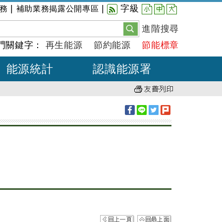
小
中
大
|
|
字級
務
補助業務揭露公開專區
進階搜尋
門關鍵字：
再生能源
節約能源
節能標章
能源統計
認識能源署