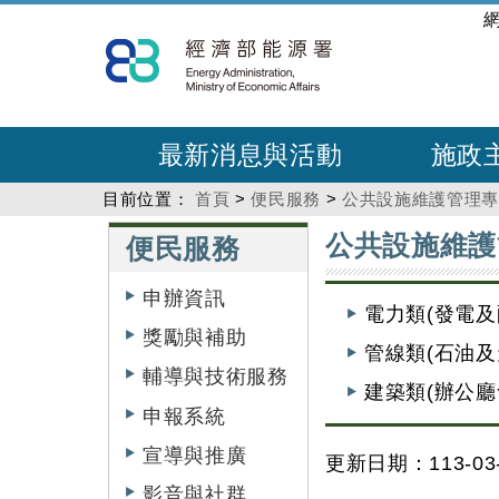
跳
:::
到
主
要
內
最新消息與活動
施政
容
目前位置：
首頁
>
便民服務
>
公共設施維護管理
:::
:::
公共設施維護
便民服務
申辦資訊
電力類(發電及
獎勵與補助
管線類(石油及
輔導與技術服務
建築類(辦公廳
申報系統
宣導與推廣
更新日期：113-03-
影音與社群