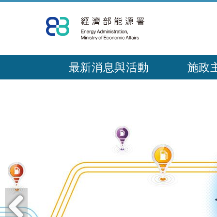
跳
到
主
要
內
最新消息與活動
施政
容
:::