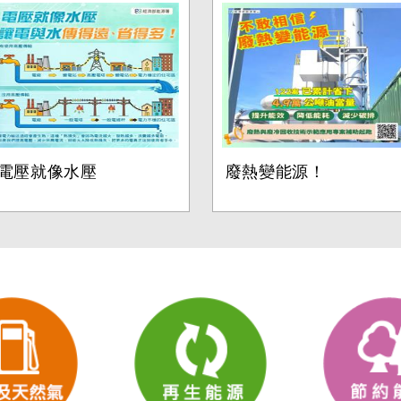
電壓就像水壓
廢熱變能源！