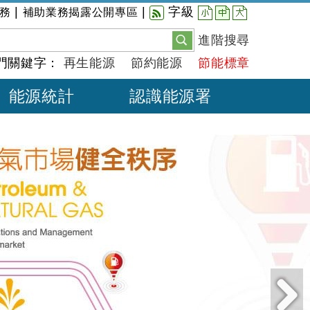
小
中
大
|
|
字級
務
補助業務揭露公開專區
進階搜尋
門關鍵字：
再生能源
節約能源
節能標章
能源統計
認識能源署