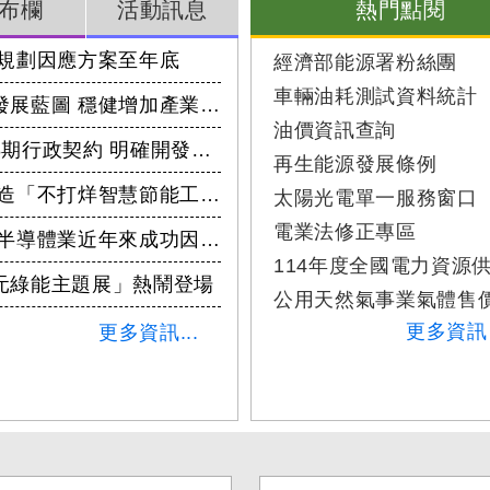
布欄
活動訊息
熱門點閱
前規劃因應方案至年底
經濟部能源署粉絲團
車輛油耗測試資料統計
我國擘劃離岸風電中長程發展藍圖 穩健增加產業綠電
油價資訊查詢
公告離岸風電區塊開發第3期行政契約 明確開發權利及義務
再生能源發展條例
轉型智慧製造 鼎霖國際打造「不打烊智慧節能工廠」 能源署推動中小企業深度節能有成
太陽光電單一服務窗口
電業法修正專區
台灣能源及供應鏈韌性高 半導體業近年來成功因應多次全球危機及天災且逆勢成長
元綠能主題展」熱鬧登場
公用天然氣事業氣體售
更多資訊 
更多資訊...