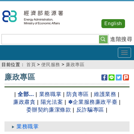
跳
到
主
English
要
內
進階搜尋
容
Tog
navi
目前位置：
首頁
>
便民服務
>
廉政專區
:::
廉政專區
|
全部...
|
業務職掌
|
防貪專區
|
維護業務
|
廉政肅貪
|
陽光法案
|
✽企業服務廉政平臺
|
委辦契約廉潔條款
|
反詐騙專區
|
業務職掌