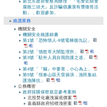
新北市政府警察局辦理「『毛警官緝拿
腐敗三頭犬』反詐騙倡廉潔有獎徵答活
動」，歡迎參加。
維護業務
機關安全
機關安全維護錦囊
第1號「恐怖情人-9號電梯復仇記」
第2號「憤怒哥大鬧監理所」
第3號「駐外人員自我防護之道」
第4號「『竊』中要害，小心為上」
第5號「恆春山區天雷操演，漁民集結
護漁陳抗」
公務機密
政府採購保密規定參考案例
北投焚化廠洩漏底價案
嘉義縣政府招標洩密案