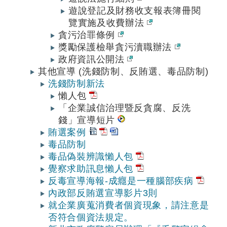
遊說登記及財務收支報表簿冊閱
覽實施及收費辦法
貪污治罪條例
獎勵保護檢舉貪污瀆職辦法
政府資訊公開法
其他宣導 (洗錢防制、反賄選、毒品防制)
洗錢防制新法
懶人包
「企業誠信治理暨反貪腐、反洗
錢」宣導短片
賄選案例
毒品防制
毒品偽裝辨識懶人包
覺察求助訊息懶人包
反毒宣導海報-成癮是一種腦部疾病
內政部反賄選宣導影片3則
就企業廣蒐消費者個資現象，請注意是
否符合個資法規定。