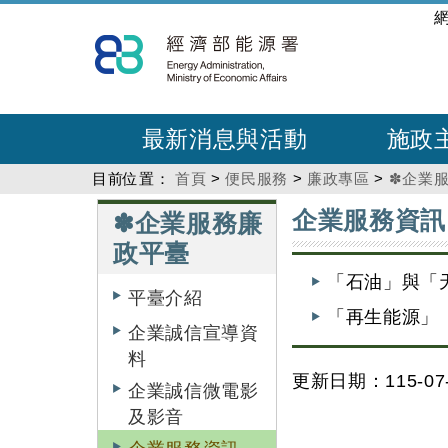
跳
:::
到
主
要
內
最新消息與活動
施政
容
目前位置：
首頁
>
便民服務
>
廉政專區
>
✽企業
:::
:::
企業服務資訊
✽企業服務廉
政平臺
「石油」與「
平臺介紹
「再生能源」
企業誠信宣導資
料
更新日期：115-07-
企業誠信微電影
及影音