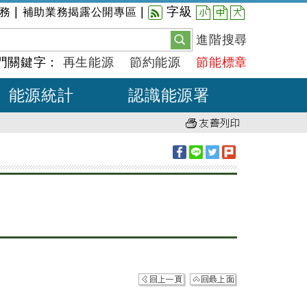
小
中
大
|
|
字級
務
補助業務揭露公開專區
進階搜尋
門關鍵字：
再生能源
節約能源
節能標章
能源統計
認識能源署