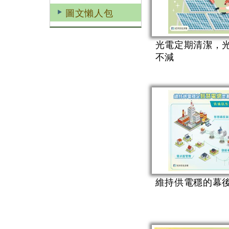
圖文懶人包
光電定期清潔，
不減
維持供電穩的幕