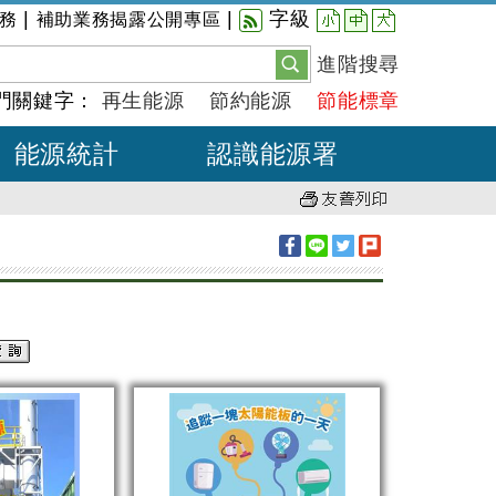
小
中
大
|
|
字級
務
補助業務揭露公開專區
進階搜尋
門關鍵字：
再生能源
節約能源
節能標章
能源統計
認識能源署