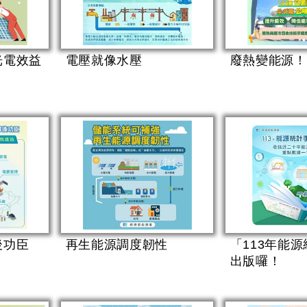
光電效益
電壓就像水壓
廢熱變能源！
後功臣
再生能源調度韌性
「113年能
出版囉！