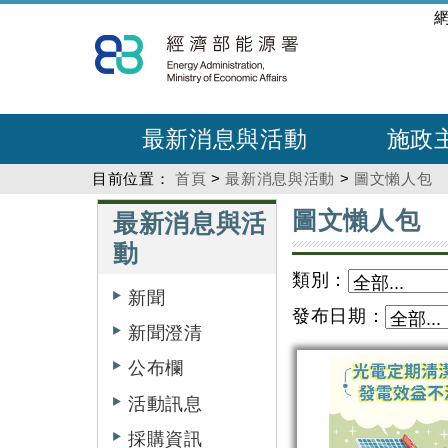
跳
:::
到
主
要
內
最新消息與活動
施政
容
目前位置：
首頁
>
最新消息與活動
>
圖文懶人包
:::
:::
圖文懶人包
最新消息與活
動
類別：
新聞
發布日期：
新聞澄清
公布欄
活動訊息
採購資訊