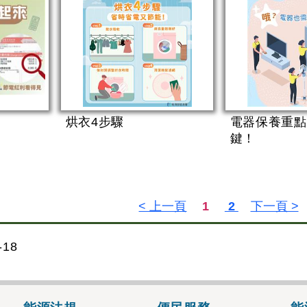
烘衣4步驟
電器保養重點
鍵！
18