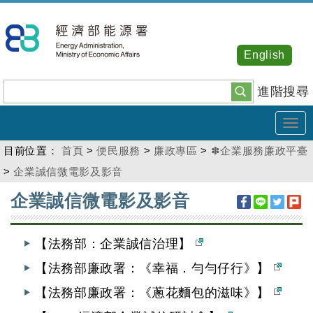
跳
到
主
English
要
內
進階搜尋
容
Tog
navi
目前位置：
首頁
>
便民服務
>
廉政專區
>
✽企業服務廉政平臺
>
企業誠信微電影及影音
:::
企業誠信微電影及影音
【法務部：企業誠信治理】
【法務部廉政署：《幸福．勻勻仔行》】
【法務部廉政署：《蔥花麵包的滋味》】