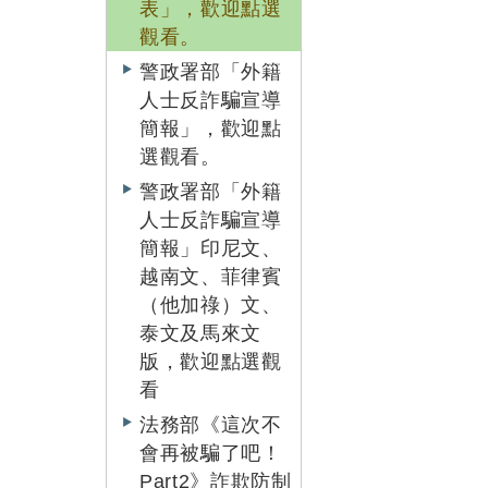
表」，歡迎點選
觀看。
警政署部「外籍
人士反詐騙宣導
簡報」，歡迎點
選觀看。
警政署部「外籍
人士反詐騙宣導
簡報」印尼文、
越南文、菲律賓
（他加祿）文、
泰文及馬來文
版，歡迎點選觀
看
法務部《這次不
會再被騙了吧！
Part2》詐欺防制