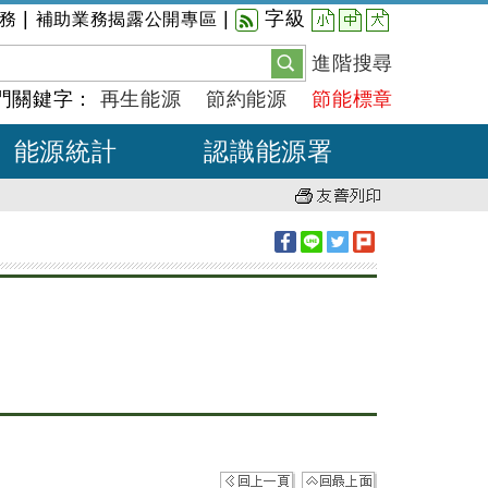
小
中
大
|
|
字級
務
補助業務揭露公開專區
進階搜尋
門關鍵字：
再生能源
節約能源
節能標章
能源統計
認識能源署
。