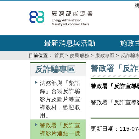
跳
:::
到
主
要
內
最新消息與活動
施政
容
目前位置：
首頁
>
便民服務
>
廉政專區
>
反詐騙
:::
:::
警政署「反詐
反詐騙專區
法務部與「柴語
警政署「反詐宣導
錄」合製反詐騙
影片及圖片等宣
警政署「反詐宣導
導教材，歡迎取
用。
警政署「反詐宣
更新日期：115-07-
導影片連結一覽