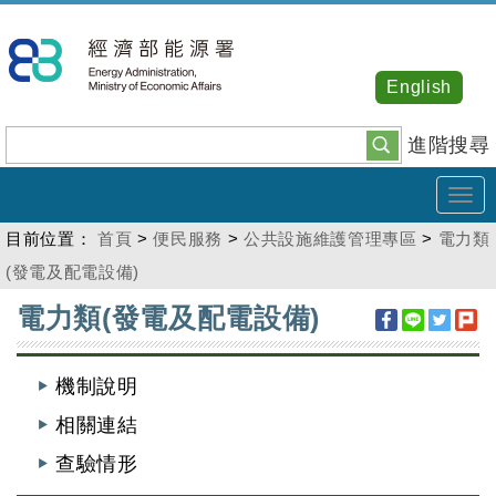
跳
到
主
English
要
內
進階搜尋
容
Tog
navi
目前位置：
首頁
>
便民服務
>
公共設施維護管理專區
>
電力類
(發電及配電設備)
:::
電力類(發電及配電設備)
機制說明
相關連結
查驗情形