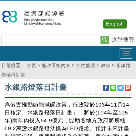
跳
到
主
English
要
內
進階搜尋
容
Tog
navi
目前位置：
首頁
>
施政看板內容
>
節約能源
>
政策
>
水銀路
燈落日計畫
:::
水銀路燈落日計畫
為落實推動節能減碳政策，行政院於103年11月14
日核定「水銀路燈落日計畫」，將於(104年至105
年)兩年內投入54.9億元，協助各地方政府將所轄
69.2萬盞水銀路燈汰換為LED路燈。預計未來計畫