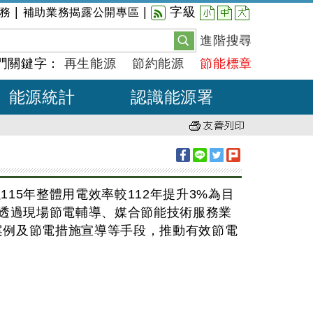
小
中
大
|
|
字級
務
補助業務揭露公開專區
進階搜尋
門關鍵字：
再生能源
節約能源
節能標章
能源統計
認識能源署
15年整體用電效率較112年提升3%為目
標，透過現場節電輔導、媒合節能技術服務業
功案例及節電措施宣導等手段，推動有效節電