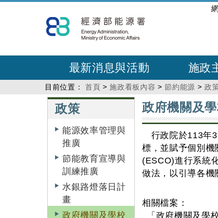
跳
:::
到
主
要
內
最新消息與活動
施政
容
目前位置：
首頁
>
施政看板內容
>
節約能源
>
政
:::
:::
政府機關及學
政策
能源效率管理與
行政院於113年3
推廣
標，並賦予個別機關
節能教育宣導與
(ESCO)進行
訓練推廣
做法，以引導各機
水銀路燈落日計
畫
相關檔案：
政府機關及學校
「政府機關及學