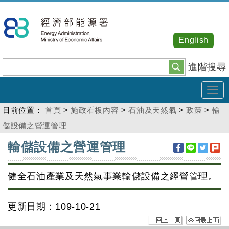
跳
到
主
English
要
內
進階搜尋
容
Tog
navi
目前位置：
首頁
>
施政看板內容
>
石油及天然氣
>
政策
>
輸
儲設備之營運管理
:::
輸儲設備之營運管理
健全石油產業及天然氣事業輸儲設備之經營管理。
更新日期：109-10-21