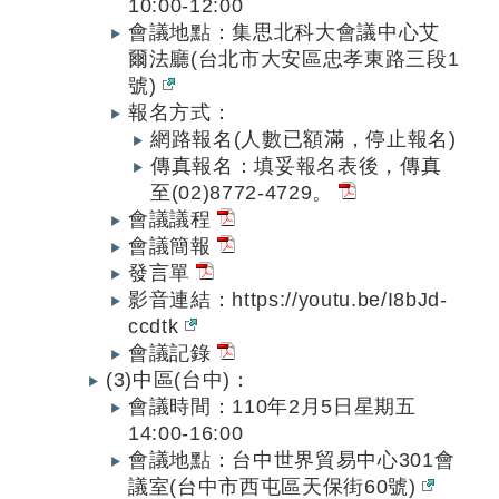
10:00-12:00
會議地點：集思北科大會議中心艾
爾法廳(台北市大安區忠孝東路三段1
號)
報名方式：
網路報名(人數已額滿，停止報名)
傳真報名：填妥報名表後，傳真
至(02)8772-4729。
會議議程
會議簡報
發言單
影音連結：https://youtu.be/I8bJd-
ccdtk
會議記錄
(3)中區(台中)：
會議時間：110年2月5日星期五
14:00-16:00
會議地點：台中世界貿易中心301會
議室(台中市西屯區天保街60號)