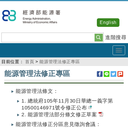
跳
到
主
English
要
內
進階搜尋
容
Tog
navi
目前位置：
首頁
>
能源管理法修正專區
:::
能源管理法修正專區
能源管理法條文：
1. 總統府105年11月30日華總一義字第
10500146971號令修正公布
2. 能源管理法部分條文修正草案
能源管理法修正分區意見徵詢會議：