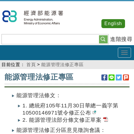
跳
到
主
English
要
內
進階搜尋
容
Tog
navi
目前位置：
首頁
>
能源管理法修正專區
:::
能源管理法修正專區
能源管理法條文：
1. 總統府105年11月30日華總一義字第
10500146971號令修正公布
2. 能源管理法部分條文修正草案
能源管理法修正分區意見徵詢會議：