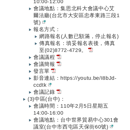
10:00-12:00
會議地點：集思北科大會議中心艾
爾法廳(台北市大安區忠孝東路三段1
號)
報名方式：
網路報名(人數已額滿，停止報名)
傳真報名：填妥報名表後，傳真
至(02)8772-4729。
會議議程
會議簡報
發言單
影音連結：https://youtu.be/I8bJd-
ccdtk
會議記錄
(3)中區(台中)：
會議時間：110年2月5日星期五
14:00-16:00
會議地點：台中世界貿易中心301會
議室(台中市西屯區天保街60號)