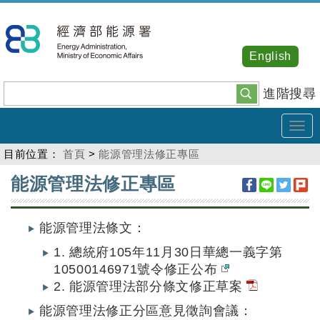
跳
到
主
English
要
內
進階搜尋
容
Tog
navi
目前位置：
首頁
>
能源管理法修正專區
:::
能源管理法修正專區
能源管理法條文：
1. 總統府105年11月30日華總一義字第
10500146971號令修正公布
2. 能源管理法部分條文修正草案
能源管理法修正分區意見徵詢會議：