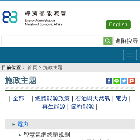
跳
到
主
English
要
內
進階搜尋
容
Tog
navi
目前位置：
首頁
>
施政主題
:::
施政主題
|
全部...
|
總體能源政策
|
石油與天然氣
|
電力
|
再生能源
|
節約能源
|
電力
智慧電網總體規劃