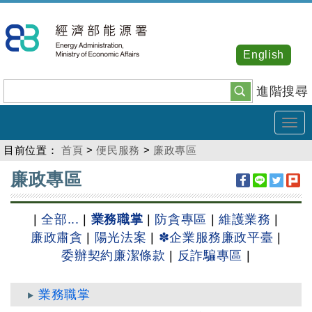
跳
到
主
English
要
內
進階搜尋
容
Tog
navi
目前位置：
首頁
>
便民服務
>
廉政專區
:::
廉政專區
|
全部...
|
業務職掌
|
防貪專區
|
維護業務
|
廉政肅貪
|
陽光法案
|
✽企業服務廉政平臺
|
委辦契約廉潔條款
|
反詐騙專區
|
業務職掌