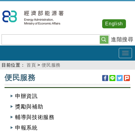
跳
到
主
English
要
內
進階搜尋
容
Tog
navi
目前位置：
首頁
>
便民服務
:::
便民服務
申辦資訊
獎勵與補助
輔導與技術服務
申報系統