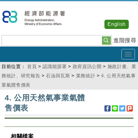
跳
到
主
English
要
內
進階搜尋
容
Tog
navi
目前位置：
首頁
>
認識能源署
>
政府資訊公開
>
施政計畫、業
務統計、研究報告
>
石油與瓦斯
>
業務統計
>
4. 公用天然氣事
業氣體售價表
:::
4. 公用天然氣事業氣體
售價表
相關檔案