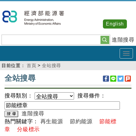
跳
到
主
English
要
內
進階搜尋
容
Tog
navi
目前位置：
首頁
>
全站搜尋
:::
全站搜尋
搜尋類別：
搜尋條件：
進階搜尋
熱門關鍵字：
再生能源
節約能源
節能標
章
分級標示