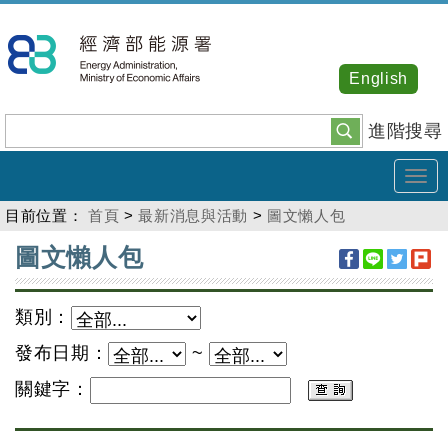
跳
到
主
English
要
內
進階搜尋
容
Tog
navi
目前位置：
首頁
>
最新消息與活動
>
圖文懶人包
:::
圖文懶人包
類別：
發布日期：
~
關鍵字：