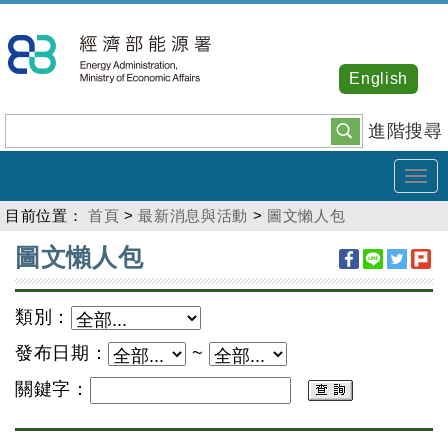
跳
到
主
English
要
內
進階搜尋
容
Tog
navi
目前位置：
首頁
>
最新消息與活動
>
圖文懶人包
:::
圖文懶人包
類別：
發布日期：
~
關鍵字：