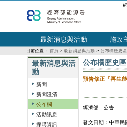
跳
:::
到
主
要
內
最新消息與活動
施政
容
目前位置：
首頁
>
最新消息與活動
>
公布欄歷史
:::
:::
公布欄歷史區
最新消息與活
動
預告修正「再生
新聞
新聞澄清
公布欄
經濟部 公告
活動訊息
發文日期：中華民國
採購資訊