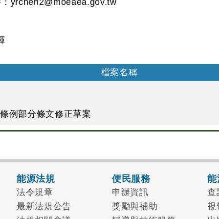
：
yrchen2@moeaea.gov.tw
輝
檔案名稱
展條例部分條文修正草案
能源法規
便民服務
能
法令規章
申辦資訊
查
最新法規公告
獎勵與補助
視