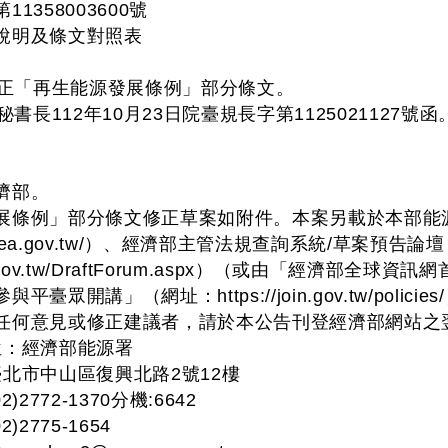
1358003600號
說明及條文對照表
正「再生能源發展條例」部分條文。
長112年10月23日院臺規長字第1125021127號函
濟部。
展條例」部分條文修正草案如附件。本案另載於本部能
.moeaea.gov.tw/）、經濟部主管法規查詢系統/草案預告
moea.gov.tw/DraftForum.aspx）（或由「經濟
眾開講」（網址：https://join.gov.tw/policies
任何意見或修正建議者，請於本公告刊登經濟部網站之
：經濟部能源署
市中山區復興北路2號12樓
772-1370分機:6642
775-1654