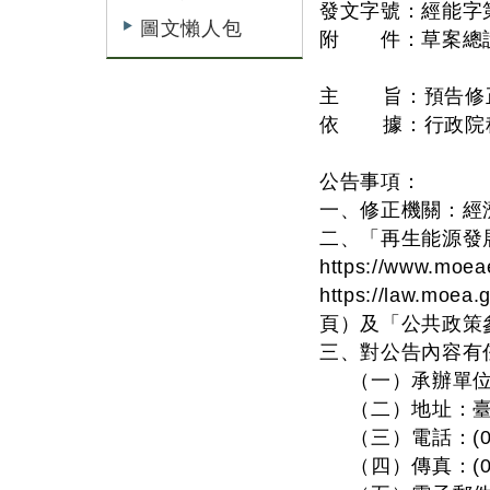
發文字號：經能字第1
圖文懶人包
附 件：草案總
主 旨：預告修
依 據：行政院秘書
公告事項：
一、修正機關：經
二、「再生能源發
https://www
https://law.
頁）及「公共政策參與平臺
三、對公告內容有
（一）承辦單位
（二）地址：臺北
（三）電話：(02)2
（四）傳真：(02)2