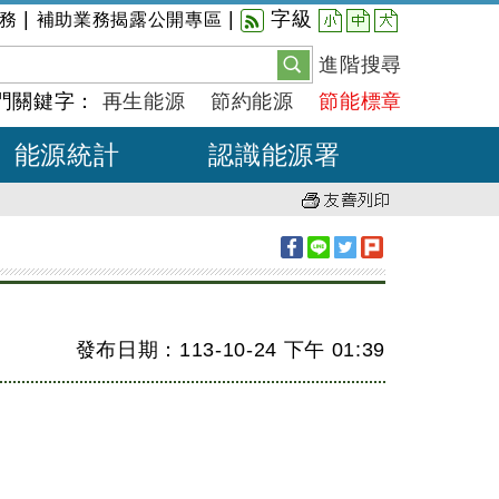
小
中
大
|
|
字級
務
補助業務揭露公開專區
進階搜尋
門關鍵字：
再生能源
節約能源
節能標章
能源統計
認識能源署
發布日期：113-10-24
下午
01:39