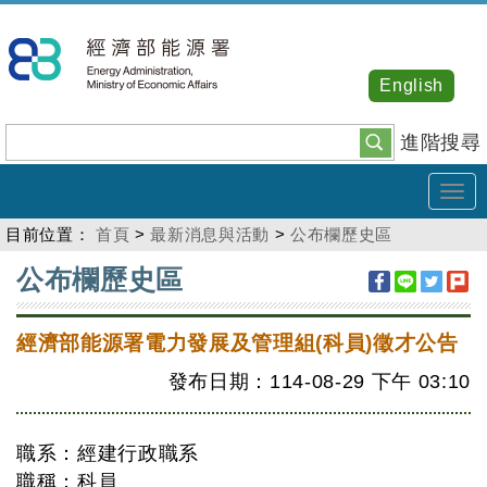
跳
到
主
English
要
內
進階搜尋
容
Tog
navi
目前位置：
首頁
>
最新消息與活動
>
公布欄歷史區
:::
公布欄歷史區
經濟部能源署電力發展及管理組(科員)徵才公告
發布日期：114-08-29
下午
03:10
職系：經建行政職系
職稱：科員