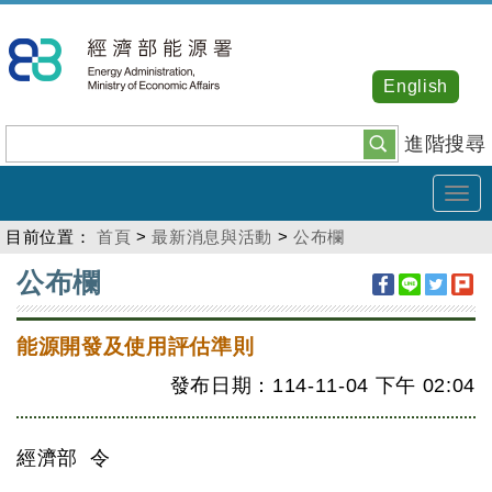
跳
到
主
English
要
內
進階搜尋
容
Tog
navi
目前位置：
首頁
>
最新消息與活動
>
公布欄
:::
公布欄
能源開發及使用評估準則
發布日期：114-11-04
下午
02:04
經濟部 令