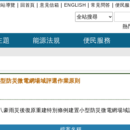
|
|
|
|
|
網站導覽
回首頁
意見信箱
ENGLISH
常見問答
便民服
熱
主題
能源法規
便民服務
小型防災微電網場域評選作業原則
八豪雨災後復原重建特別條例建置小型防災微電網場域
檔案名稱