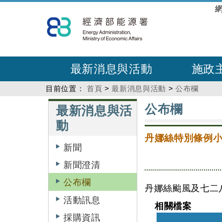
跳
:::
到
主
要
內
最新消息與活動
施政
容
目前位置：
首頁
>
最新消息與活動
>
公布欄
:::
:::
公布欄
最新消息與活
動
丹娜絲特別條例
新聞
新聞澄清
公布欄
丹娜絲颱風及七二
活動訊息
相關檔案
採購資訊