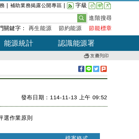
小
中
大
|
|
字級
務
補助業務揭露公開專區
進階搜尋
門關鍵字：
再生能源
節約能源
節能標章
能源統計
認識能源署
發布日期：114-11-13
上午
09:52
評選作業原則
檔案格式