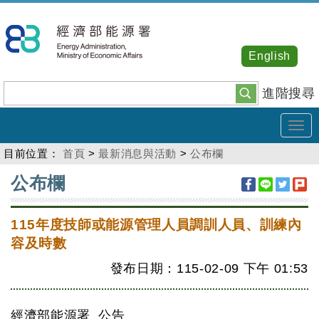
跳
到
主
English
要
內
進階搜尋
容
Tog
navi
目前位置：
首頁
>
最新消息與活動
>
公布欄
:::
公布欄
115年度技師或能源管理人員調訓人員、訓練內
容及時數
發布日期：115-02-09
下午
01:53
經濟部能源署 公告