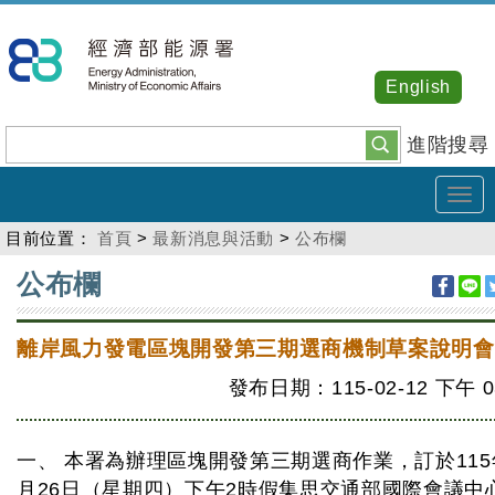
跳
到
主
English
要
內
進階搜尋
容
Tog
navi
目前位置：
首頁
>
最新消息與活動
>
公布欄
:::
公布欄
離岸風力發電區塊開發第三期選商機制草案說明會
發布日期：115-02-12
下午
0
一、 本署為辦理區塊開發第三期選商作業，訂於115
月26日（星期四）下午2時假集思交通部國際會議中