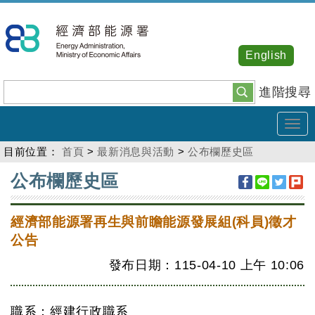
跳
到
主
English
要
內
進階搜尋
容
Tog
navi
目前位置：
首頁
>
最新消息與活動
>
公布欄歷史區
:::
公布欄歷史區
經濟部能源署再生與前瞻能源發展組(科員)徵才
公告
發布日期：115-04-10
上午
10:06
職系：經建行政職系