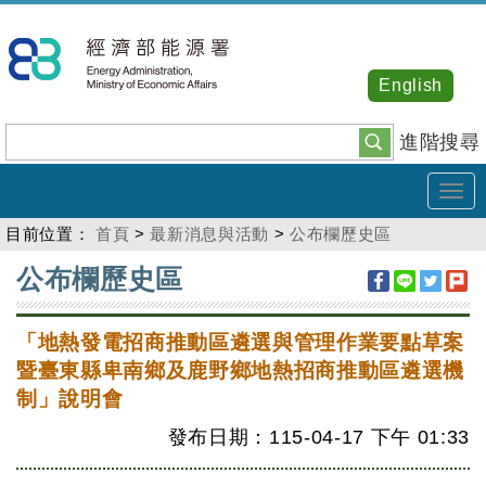
跳
到
主
English
要
內
進階搜尋
容
Tog
navi
目前位置：
首頁
>
最新消息與活動
>
公布欄歷史區
:::
公布欄歷史區
「地熱發電招商推動區遴選與管理作業要點草案
暨臺東縣卑南鄉及鹿野鄉地熱招商推動區遴選機
制」說明會
發布日期：115-04-17
下午
01:33