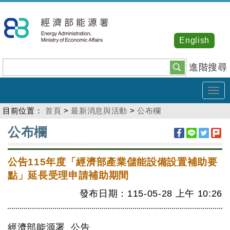
跳
到
主
English
要
內
進階搜尋
容
Tog
navi
目前位置：
首頁
>
最新消息與活動
>
公布欄
:::
公布欄
公告115年度「經濟部產業儲能設備設置補助要
點」延長受理申請補助期間
發布日期：115-05-28
上午
10:26
經濟部能源署 公告