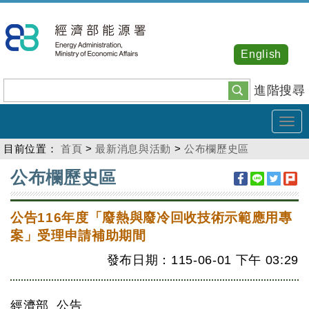
跳
到
主
English
要
內
進階搜尋
容
Tog
navi
目前位置：
首頁
>
最新消息與活動
>
公布欄歷史區
:::
公布欄歷史區
公告116年度「廢熱與廢冷回收技術示範應用專
案」受理申請補助期間
發布日期：115-06-01
下午
03:29
經濟部 公告