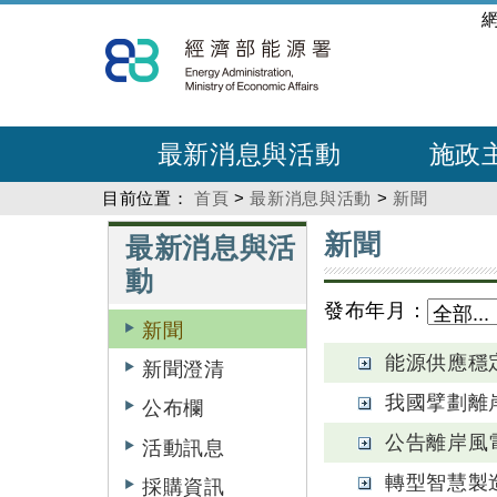
跳
:::
到
主
要
內
最新消息與活動
施政
容
目前位置：
首頁
>
最新消息與活動
>
新聞
:::
:::
新聞
最新消息與活
動
發布年月：
新聞
能源供應穩
新聞澄清
我國擘劃離
公布欄
公告離岸風
活動訊息
轉型智慧製
採購資訊