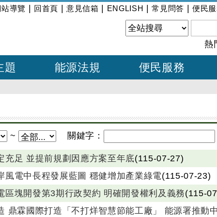
|
|
|
|
|
網站導覽
回首頁
意見信箱
ENGLISH
常見問答
便民服
熱
主題
能源法規
便民服務
~
關鍵字
：
定充足 並提前規劃因應方案至年底
(115-07-27)
岸風電中長程發展藍圖 穩健增加產業綠電
(115-07-23)
電區塊開發第3期行政契約 明確開發權利及義務
(115-07
造 鼎霖國際打造「不打烊智慧節能工廠」 能源署推動