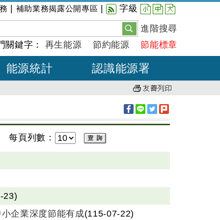
小
中
大
|
|
字級
務
補助業務揭露公開專區
進階搜尋
門關鍵字：
再生能源
節約能源
節能標章
能源統計
認識能源署
每頁列數：
-23)
中小企業深度節能有成
(115-07-22)