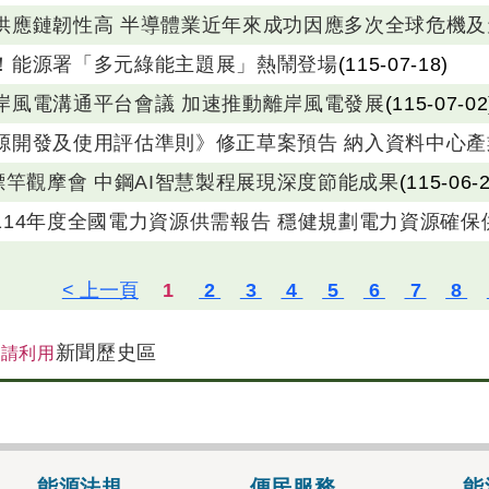
供應鏈韌性高 半導體業近年來成功因應多次全球危機
！能源署「多元綠能主題展」熱鬧登場
(115-07-18)
岸風電溝通平台會議 加速推動離岸風電發展
(115-07-02
源開發及使用評估準則》修正草案預告 納入資料中心產
標竿觀摩會 中鋼AI智慧製程展現深度節能成果
(115-06-
114年度全國電力資源供需報告 穩健規劃電力資源確保
新聞歷史區
，請利用
能源法規
便民服務
能