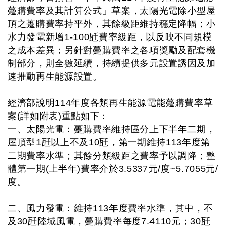
躉購費率及其計算公式」草案，太陽光電除小型屋
頂之躉購費率持平外，其餘級距維持穩定降幅；小
水力發電新增1-100瓩費率級距，以反映不同規模
之成本差異；另針對躉購費率之各項獎勵及配套機
制部分，則全數延續，持續提供多元設置誘因及加
速推動再生能源設置。
經濟部說明114年度各類再生能源電能躉購費率草
案(詳如附表)重點如下：
一、太陽光電：躉購費率維持區分上下半年二期，
屋頂型1瓩以上不及10瓩，第一期維持113年度第
二期費率水準；其餘分類級距之費率予以調降；整
體第一期(上半年)費率介於3.5337元/度~5.7055元/
度。
二、風力發電：維持113年度費率水準，其中，不
及30瓩陸域風電，躉購費率每度7.4110元；30瓩