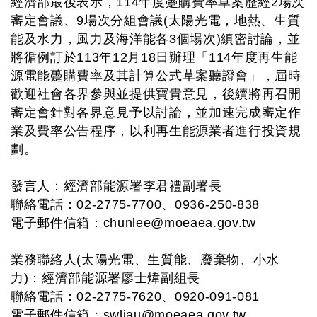
經濟部最後表示，114年度躉購費率草案歷經2場次
審定會議、9場次分組會議(太陽光電，地熱、生質
能及水力，風力及海洋能各3個場次)縝密討論，並
將循例訂於113年12月18日辦理「114年度再生能
源電能躉購費率及其計算公式草案聽證會」，屆時
歡迎社會各界參與並提供寶貴意見，後續將再召開
審定會針對各界意見予以討論，並加速完成審定作
業及費率公告程序，以利再生能源業者進行投資規
劃。
發言人：經濟部能源署李君禮副署長
聯絡電話：02-2775-7700、0936-250-838
電子郵件信箱：
chunlee@moeaea.gov.tw
業務聯絡人(太陽光電、生質能、廢棄物、小水
力)：經濟部能源署廖士煒副組長
聯絡電話：02-2775-7620、0920-091-081
電子郵件信箱：
swliau@moeaea.gov.tw