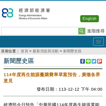
跳
到
主
English
要
內
進階搜尋
容
Tog
navi
目前位置：
首頁
>
最新消息與活動
>
新聞歷史區
:::
新聞歷史區
114年度再生能源躉購費率草案預告，廣徵各界
意見
發布日期：113-12-12
下午
04:00
經濟部今日預告「中華民國114年度再生能源電能