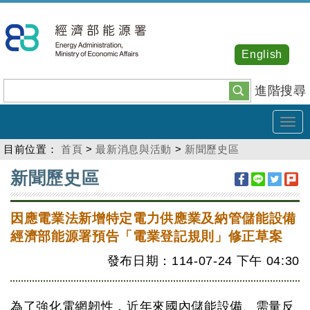
跳
到
主
English
要
內
進階搜尋
容
Tog
navi
目前位置：
首頁
>
最新消息與活動
>
新聞歷史區
:::
新聞歷史區
因應電業法新增特定電力供應業及納管儲能設備
經濟部能源署預告「電業登記規則」修正草案
發布日期：114-07-24
下午
04:30
為了強化電網韌性，近年來國內儲能設備、需量反