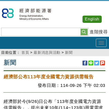
跳
到
主
English
要
內
進階搜尋
容
Tog
navi
目前位置：
首頁
>
最新消息與活動
>
新聞
:::
新聞
經濟部公布113年度全國電力資源供需報告
發布日期：114-09-26
下午
02:03
經濟部於今(9/26)日公布「113年度全國電力資源
供需報告」，提出未來10年(114~123年)用電需求