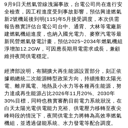
9月9日天然氣管線洩漏事故，台電公司尚在進行安
全檢查，因工程進度受到事故影響，預估興達燃氣
新2號機延後到明(115)年5月接受調度，本次供需
報告務實評估台電公司台中、通霄、大林等電廠新
建燃氣機組進度，也納入國光電力、麥寮汽電等最
新民營燃氣發電計畫，預估2025~2034年燃氣機組
淨增加12.2GW，可因應長期用電需求成長，兼顧
維持夜間供電穩定。
經濟部說明，有關擴大再生能源設置部分，刻正依
據賴總統二次能源轉型政策方向，持續推動太陽光
電、離岸風電、地熱及小水力等各種再生能源，努
力達成再生能源占比2026年11月20%、2030年
30%目標，同時也務實審酌目前電力系統狀況，在
白天太陽光電供電能力充裕、供電壓力移轉至夜尖
峰時段的情況下，夜間供電主力將轉為高效率燃氣
機組，並透過儲能系統、水力發電等配合調度。