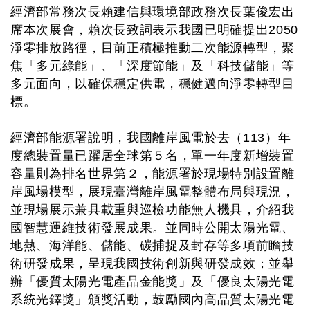
經濟部常務次長賴建信與環境部政務次長葉俊宏出
席本次展會，賴次長致詞表示我國已明確提出2050
淨零排放路徑，目前正積極推動二次能源轉型，聚
焦「多元綠能」、「深度節能」及「科技儲能」等
多元面向，以確保穩定供電，穩健邁向淨零轉型目
標。
經濟部能源署說明，我國離岸風電於去（113）年
度總裝置量已躍居全球第５名，單一年度新增裝置
容量則為排名世界第２，能源署於現場特別設置離
岸風場模型，展現臺灣離岸風電整體布局與現況，
並現場展示兼具載重與巡檢功能無人機具，介紹我
國智慧運維技術發展成果。並同時公開太陽光電、
地熱、海洋能、儲能、碳捕捉及封存等多項前瞻技
術研發成果，呈現我國技術創新與研發成效；並舉
辦「優質太陽光電產品金能獎」及「優良太陽光電
系統光鐸獎」頒獎活動，鼓勵國內高品質太陽光電