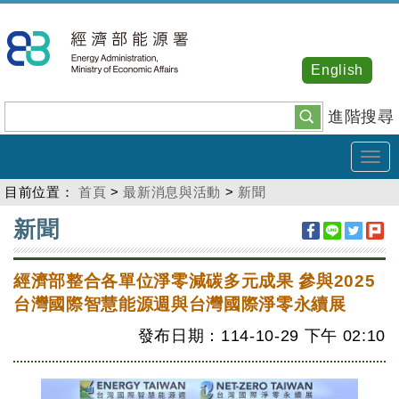
跳
到
主
English
要
內
進階搜尋
容
Tog
navi
目前位置：
首頁
>
最新消息與活動
>
新聞
:::
新聞
經濟部整合各單位淨零減碳多元成果 參與2025
台灣國際智慧能源週與台灣國際淨零永續展
發布日期：114-10-29
下午
02:10