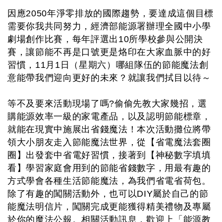
因應2050年淨零排放的國際趨勢，要達成這個目標
需要你我共同努力，經濟部能源署辦理全國中小學
劇場創作比賽，每年評選出10所學校參與公開決
賽，讓節能不再是口號更是烙印在大家血脈中的好
習慣，11月1日（星期六）哪組隊伍的節能魔法創
意能帶我們迎向更好的未來？就讓我們拭目以待～
等不及要來活動現場了嗎?偷偷先教大家幾招，選
購能源效率一級的家電產品，以及認明節能標章，
就能在現實中施展出省錢魔法！本次活動攤位將帶
領大小朋友走入節能魔法世界，從【省電魔法套圈
圈】出發套中省電好習慣，接著到【神秘數字填填
看】學習家庭會用到的節能省錢數字，用最有趣的
方式學會各種生活節能魔法，為我們省電省荷包。
除了有趣的闖關活動外，也可以DIY屬於自己的節
能魔法明信片，闖關完成更能獲得精美禮物及專屬
於你的魔法公報。相關活動訊息，歡迎上「能源教