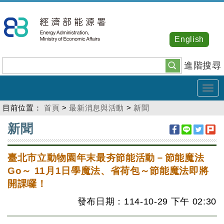
跳
到
主
English
要
內
進階搜尋
容
Tog
navi
目前位置：
首頁
>
最新消息與活動
>
新聞
:::
新聞
臺北市立動物園年末最夯節能活動－節能魔法
Go～ 11月1日學魔法、省荷包～節能魔法即將
開課囉！
發布日期：114-10-29
下午
02:30